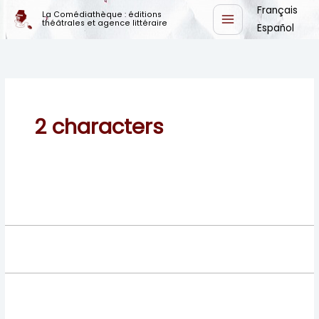
Skip
Français
La Comédiathèque : éditions
théâtrales et agence littéraire
to
Español
content
2 characters