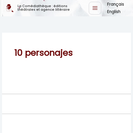
Ir
Français
La Comédiathèque : éditions
théâtrales et agence littéraire
al
English
contenido
10 personajes