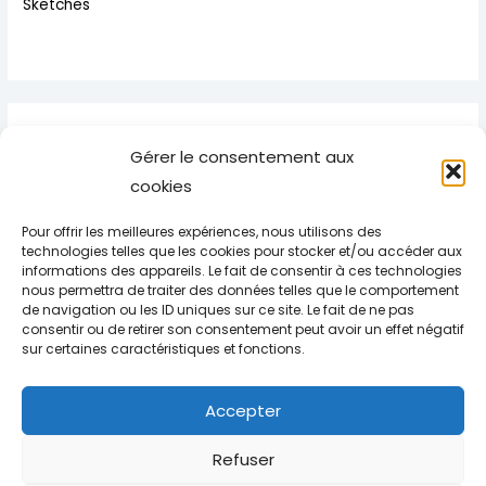
Sketches
Traducción
Gérer le consentement aux
cookies
Alemán
Pour offrir les meilleures expériences, nous utilisons des
Inglés
technologies telles que les cookies pour stocker et/ou accéder aux
Italiano
informations des appareils. Le fait de consentir à ces technologies
nous permettra de traiter des données telles que le comportement
Portugues
de navigation ou les ID uniques sur ce site. Le fait de ne pas
Edicións bilingües
consentir ou de retirer son consentement peut avoir un effet négatif
sur certaines caractéristiques et fonctions.
Accepter
Refuser
Copyright © 2026 La Comédiathèque : éditions théâtrales et