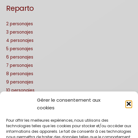
Reparto
2 personajes
3 personajes
4 personajes
5 personajes
6 personajes
7 personajes
8 personajes
9 personajes
10 personajes
Sketches
Gérer le consentement aux
cookies
Traducción
Pour offrir les meilleures expériences, nous utilisons des
technologies telles que les cookies pour stocker et/ou accéder aux
Alemán
informations des appareils. Le fait de consentir à ces technologies
Inglés
nous permettra de traiter des données telles que le comportement