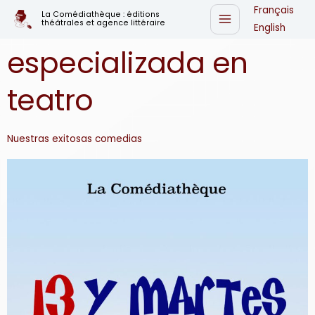
Ir
Français
Editorial
La Comédiathèque : éditions
théâtrales et agence littéraire
al
English
contenido
especializada en
teatro
Nuestras exitosas comedias