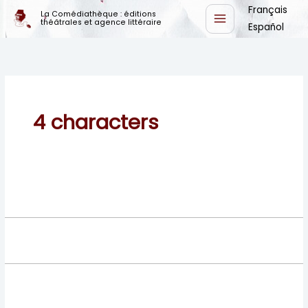
Skip
Français
La Comédiathèque : éditions
théâtrales et agence littéraire
to
Español
content
4 characters