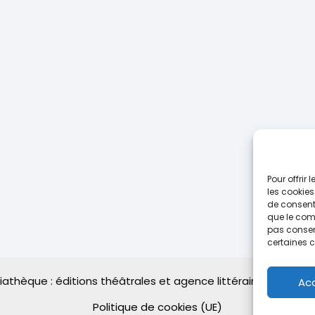
Pour offrir
les cookies
de consenti
que le comp
pas consent
certaines c
thèque : éditions théâtrales et agence littéraire | Powere
Ac
Politique de cookies (UE)