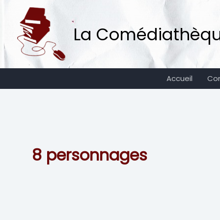
Aller
au
La Comédiathèque 
contenu
Accueil
Co
8 personnages