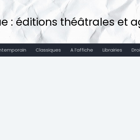
: éditions théâtrales et ag
ntemporain
Classiques
A l’affiche
Librairies
Dro