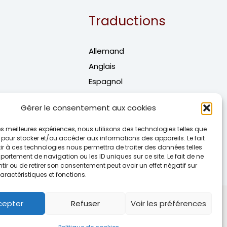
Traductions
Allemand
Anglais
Espagnol
Italien
Gérer le consentement aux cookies
Portuguais
Editions bilingues
 les meilleures expériences, nous utilisons des technologies telles que
 pour stocker et/ou accéder aux informations des appareils. Le fait
r à ces technologies nous permettra de traiter des données telles
ortement de navigation ou les ID uniques sur ce site. Le fait de ne
ir ou de retirer son consentement peut avoir un effet négatif sur
aractéristiques et fonctions.
d by
Thème WordPress Astra
cepter
Refuser
Voir les préférences