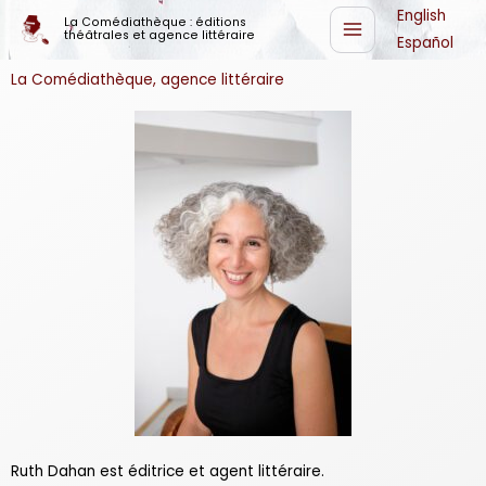
Aller
English
La Comédiathèque : éditions
théâtrales et agence littéraire
au
Español
contenu
La Comédiathèque, agence littéraire
Ruth Dahan est éditrice et agent littéraire.