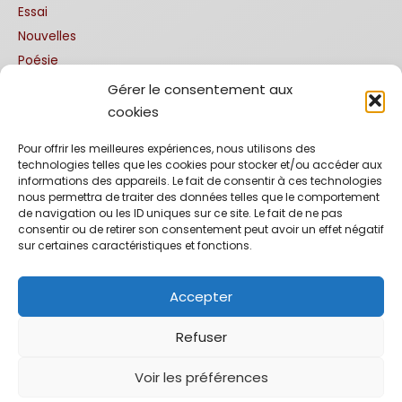
Essai
Nouvelles
Poésie
Gérer le consentement aux
Traductions
cookies
Allemand
Pour offrir les meilleures expériences, nous utilisons des
technologies telles que les cookies pour stocker et/ou accéder aux
Anglais
informations des appareils. Le fait de consentir à ces technologies
Espagnol
nous permettra de traiter des données telles que le comportement
de navigation ou les ID uniques sur ce site. Le fait de ne pas
Italien
consentir ou de retirer son consentement peut avoir un effet négatif
Portuguais
sur certaines caractéristiques et fonctions.
Editions bilingues
Accepter
Refuser
Copyright © 2026 La Comédiathèque : éditions théâtrales et
agence littéraire | Powered by
Thème WordPress Astra
Voir les préférences