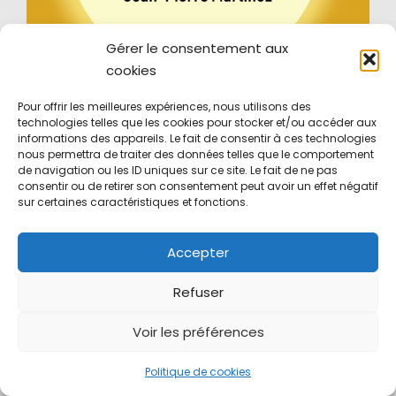
Gérer le consentement aux
Les Touristes
cookies
Deux touristes débarquent dans la villa qu’ils ont
Pour offrir les meilleures expériences, nous utilisons des
louée pour les vacances dans un pays du
technologies telles que les cookies pour stocker et/ou accéder aux
Maghreb, en promo après sa récente révolution.
informations des appareils. Le fait de consentir à ces technologies
nous permettra de traiter des données telles que le comportement
Mais la maison est déjà occupée par un autre
de navigation ou les ID uniques sur ce site. Le fait de ne pas
couple…
consentir ou de retirer son consentement peut avoir un effet négatif
sur certaines caractéristiques et fonctions.
Accepter
Refuser
Voir les préférences
Politique de cookies