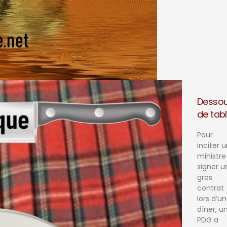
Desso
de tab
Pour
inciter 
ministre
signer u
gros
contrat
lors d’un
dîner, u
PDG a