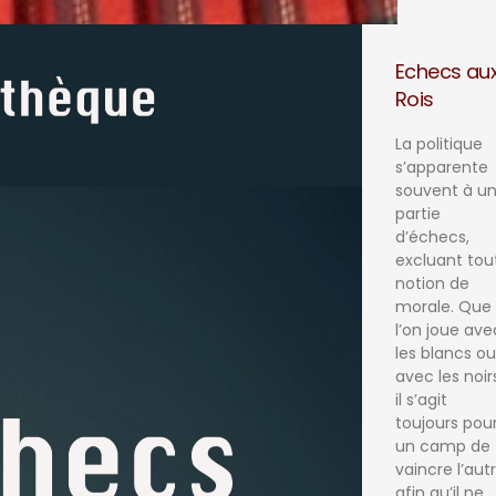
Echecs au
Rois
La politique
s’apparente
souvent à u
partie
d’échecs,
excluant tou
notion de
morale. Que
l’on joue ave
les blancs o
avec les noir
il s’agit
toujours pou
un camp de
vaincre l’aut
afin qu’il ne