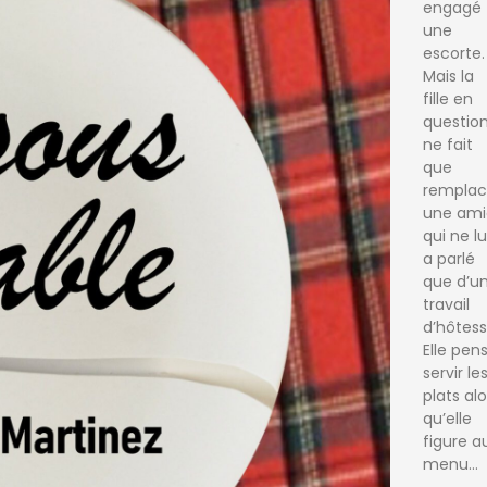
engagé
une
escorte.
Mais la
fille en
questio
ne fait
que
remplac
une ami
qui ne lu
a parlé
que d’u
travail
d’hôtess
Elle pen
servir le
plats alo
qu’elle
figure a
menu…