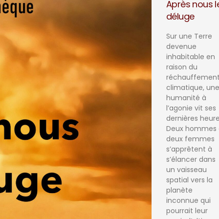
Après nous l
déluge
Sur une Terre
devenue
inhabitable en
raison du
réchauffemen
climatique, un
humanité à
l’agonie vit ses
dernières heure
Deux hommes 
deux femmes
s’apprêtent à
s’élancer dans
un vaisseau
spatial vers la
planète
inconnue qui
pourrait leur