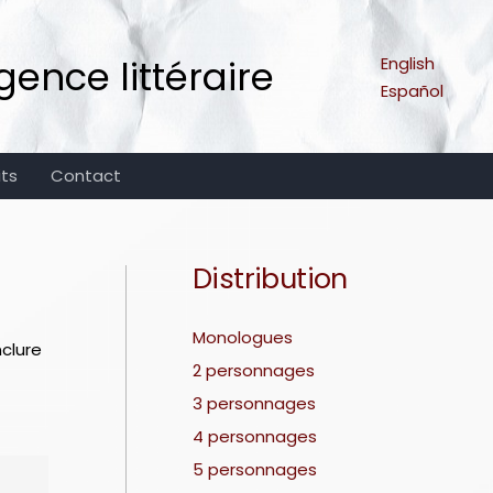
ence littéraire
English
Español
its
Contact
Distribution
Monologues
nclure
2 personnages
3 personnages
4 personnages
5 personnages