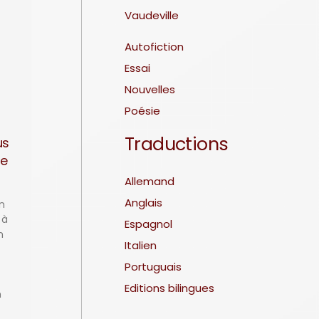
Vaudeville
Autofiction
Essai
Nouvelles
Poésie
Traductions
us
le
Allemand
Anglais
un
 à
Espagnol
n
Italien
Portuguais
Editions bilingues
n