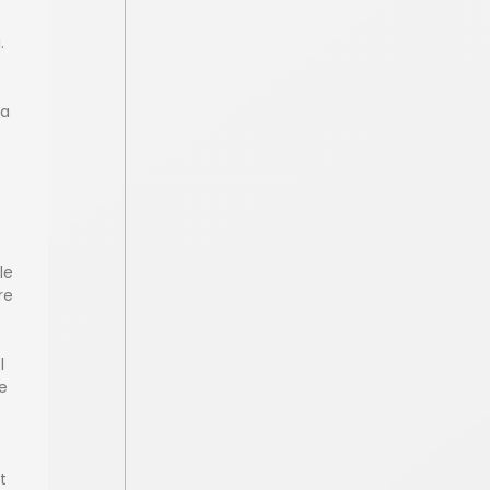
.
la
le
re
l
de
t