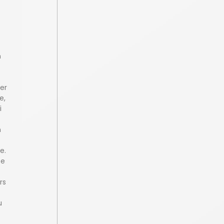
n
er
e,
i
n
e.
se
s
rs
u