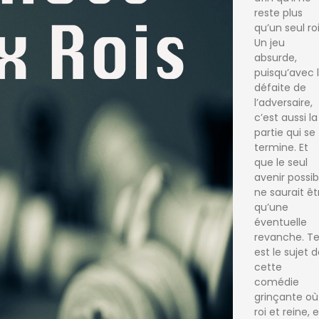
reste plus
qu’un seul roi
Un jeu
absurde,
puisqu’avec 
défaite de
l’adversaire,
c’est aussi la
partie qui se
termine. Et
que le seul
avenir possib
ne saurait êt
qu’une
éventuelle
revanche. Te
est le sujet 
cette
comédie
grinçante où
roi et reine, e