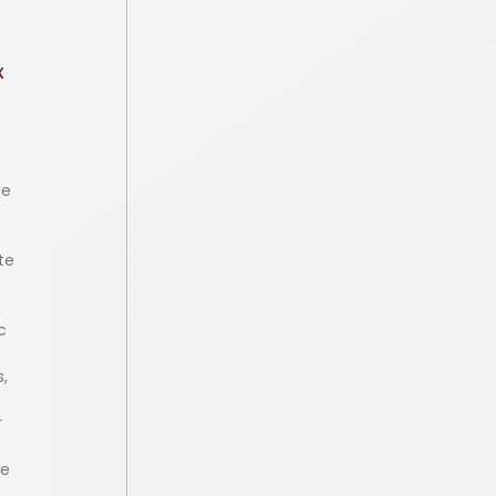
x
ne
te
c
u
s,
r
re