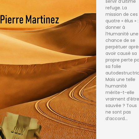
servir d’ultime
refuge. La
mission de ces
quatre « élus » :
donner à
l’Humanité une
chance de se
perpétuer aprè
avoir causé sa
propre perte pa
sa folie
autodestructric
Mais une telle
humanité
mérite-t-elle
vraiment d’êtr
sauvée ? Tous
ne sont pas
d’accord…