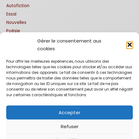
Autofiction
Essai
Nouvelles
Poésie
Gérer le consentement aux
Traductions
cookies
Allemand
Pour offrir les meilleures expériences, nous utilisons des
technologies telles que les cookies pour stocker et/ou accéder aux
Anglais
informations des appareils. Le fait de consentir à ces technologies
Espagnol
nous permettra de traiter des données telles que le comportement
de navigation ou les ID uniques sur ce site. Le fait de ne pas
Italien
consentir ou de retirer son consentement peut avoir un effet négatif
Portuguais
sur certaines caractéristiques et fonctions.
Editions bilingues
Accepter
Refuser
Copyright © 2026 La Comédiathèque : éditions théâtrales et
agence littéraire | Powered by
Thème WordPress Astra