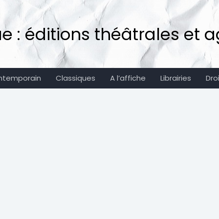
: éditions théâtrales et ag
ntemporain
Classiques
A l’affiche
Librairies
Dro