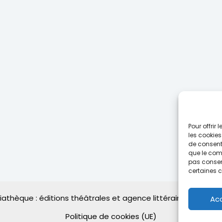
Pour offrir
les cookies
de consenti
que le comp
pas consent
certaines c
thèque : éditions théâtrales et agence littéraire | Powere
Ac
Politique de cookies (UE)