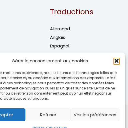
Traductions
Allemand
Anglais
Espagnol
Italien
Gérer le consentement aux cookies
Portuguais
Editions bilingues
 les meilleures expériences, nous utilisons des technologies telles que
 pour stocker et/ou accéder aux informations des appareils. Le fait
r à ces technologies nous permettra de traiter des données telles
ortement de navigation ou les ID uniques sur ce site. Le fait de ne
ir ou de retirer son consentement peut avoir un effet négatif sur
aractéristiques et fonctions.
d by
Thème WordPress Astra
cepter
Refuser
Voir les préférences