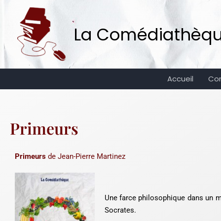
Aller
au
La Comédiathèque 
contenu
Accueil
Co
Primeurs
Primeurs
de Jean-Pierre Martinez
Une farce philosophique dans un ma
Socrates.