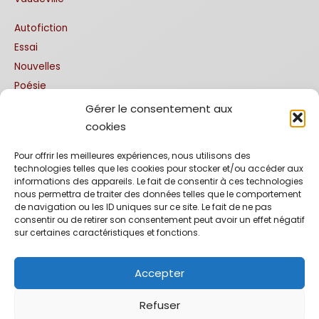
Autofiction
Essai
Nouvelles
Poésie
Gérer le consentement aux
Traductions
cookies
Allemand
Pour offrir les meilleures expériences, nous utilisons des
technologies telles que les cookies pour stocker et/ou accéder aux
Anglais
informations des appareils. Le fait de consentir à ces technologies
Espagnol
nous permettra de traiter des données telles que le comportement
de navigation ou les ID uniques sur ce site. Le fait de ne pas
Italien
consentir ou de retirer son consentement peut avoir un effet négatif
Portuguais
sur certaines caractéristiques et fonctions.
Editions bilingues
Accepter
Refuser
Copyright © 2026 La Comédiathèque : éditions théâtrales et