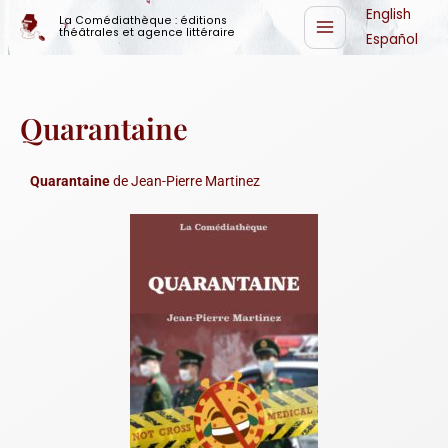
Aller
English
La Comédiathèque : éditions
théâtrales et agence littéraire
au
Español
contenu
Quarantaine
Quarantaine
de Jean-Pierre Martinez